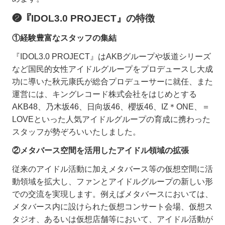
❷『IDOL3.0 PROJECT』の特徴
①経験豊富なスタッフの集結
『IDOL3.0 PROJECT』はAKBグループや坂道シリーズ
など国民的女性アイドルグループをプロデュースし大成
功に導いた秋元康氏が総合プロデューサーに就任、また
運営には、キングレコード株式会社をはじめとする
AKB48、乃木坂46、日向坂46、櫻坂46、IZ＊ONE、＝
LOVEといった人気アイドルグループの育成に携わった
スタッフが勢ぞろいいたしました。
②メタバース空間を活用したアイドル領域の拡張
従来のアイドル活動に加えメタバース等の仮想空間に活
動領域を拡大し、ファンとアイドルグループの新しい形
での交流を実現します。例えばメタバースにおいては、
メタバース内に設けられた仮想コンサート会場、仮想ス
タジオ、あるいは仮想店舗等において、アイドル活動が